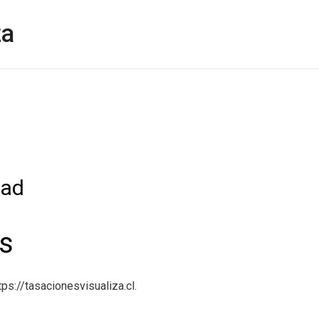
za
dad
s
tps://tasacionesvisualiza.cl.