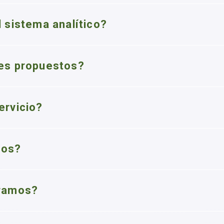
l sistema analítico?
res propuestos?
ervicio?
mos?
oramos?